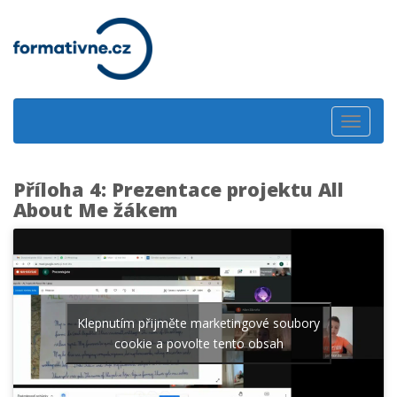
Toggle
navigat
Příloha 4: Prezentace projektu All
About Me žákem
Klepnutím přijměte marketingové soubory
cookie a povolte tento obsah