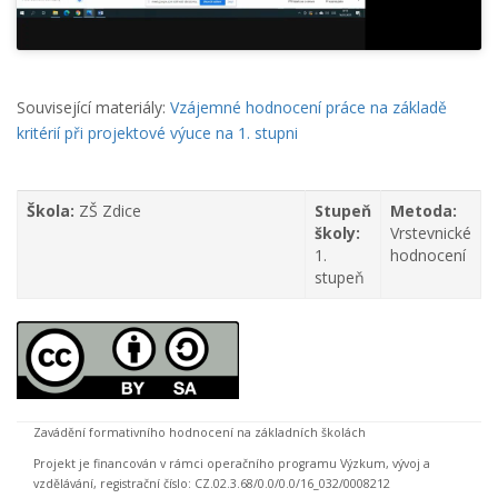
Související materiály:
Vzájemné hodnocení práce na základě
kritérií při projektové výuce na 1. stupni
Škola:
ZŠ Zdice
Stupeň
Metoda:
školy:
Vrstevnické
1.
hodnocení
stupeň
Zavádění formativního hodnocení na základních školách
Projekt je financován v rámci operačního programu Výzkum, vývoj a
vzdělávání, registrační číslo: CZ.02.3.68/0.0/0.0/16_032/0008212